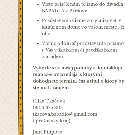
Viete prísť k nám priamo do divadla
BABADLA v Prešove
Predstavenia vieme zorganizovať v
kultúrnom dome vo vašom meste , či
obci.
Vieme odohrať predstavenia priamo
u Vás v školskom či predškolskom
zariadení
Vyberte si z našej ponuky a kontaktujte
manažérov predaja s ktorými
dohodnete termín, čas a titul o ktorý by
ste mali záujem.
Cilka Tkáčová
0904 376 810,
tkacova.babadlo@gmail.com
( prešovský kraj)
Jana Pilipova