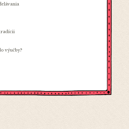
delávania
radícii
do výučby?