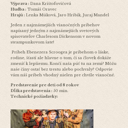
Výprava :
Dana Krištofovičová
Hudba :
Tomáš Oravec
Hrajú :
Lenka Múková, Jaro Hribik, Juraj Mandel
Jeden z najznámejších vianočných príbehov
napísaný jedným z najznámejších svetových
spisovateľov Charlesom Dickensom v novom
steampunkovom šate!
Príbeh Ebenezera Scroogea je príbehom o láske,
rodine, šťastí ale hlavne o tom, či sa človek dokáže
zmeniť k lepšiemu. Končí naša púť tu na zemi? Môžu
naše činy ostať bez trestu alebo pochvaly? Odpovie
vám náš príbeh vhodný nielen pre chvíle vianočné.
Predstavenie pre deti od 8 rokov
Dĺžka predstavenia :
50 min.
Technické požiadavky: