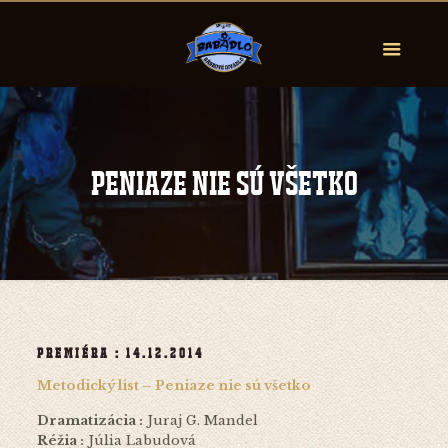
Peniaze nie sú všetko
Premiéra : 14.12.2014
Metodický list – Peniaze nie sú všetko
Dramatizácia :
Juraj G. Mandel
Réžia :
Júlia Labudová