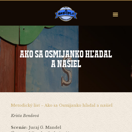
Ako sa Osmijanko hľadal
a našiel
Metodický list – Ako sa Osmijanko hľadal a našiel
Krista Bendová
Scenár:
Juraj G. Mandel